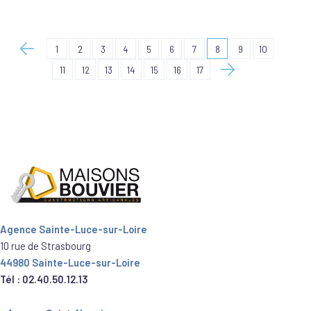
1
2
3
4
5
6
7
8
9
10
11
12
13
14
15
16
17
Agence Sainte-Luce-sur-Loire
10 rue de Strasbourg
44980 Sainte-Luce-sur-Loire
Tél : 02.40.50.12.13