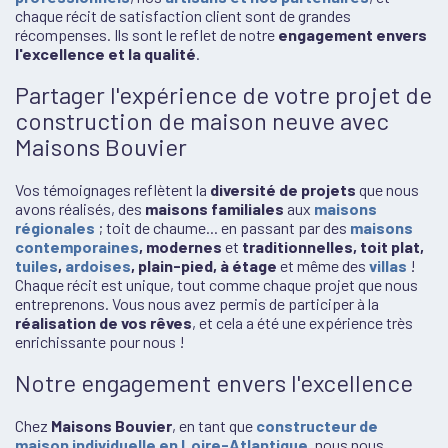
chaque récit de satisfaction client sont de grandes
récompenses. Ils sont le reflet de notre
engagement envers
l'excellence et la qualité
.
Partager l'expérience de votre projet de
construction de maison neuve avec
Maisons Bouvier
Vos témoignages reflètent la
diversité de projets
que nous
avons réalisés, des
maisons familiales
aux
maisons
régionales
; toit de chaume... en passant par des
maisons
contemporaines
, modernes
et
traditionnelles, toit plat,
tuiles
,
ardoises
, plain-pied, à étage
et même des
villas
!
Chaque récit est unique, tout comme chaque projet que nous
entreprenons. Vous nous avez permis de participer à la
réalisation de vos rêves
, et cela a été une expérience très
enrichissante pour nous !
Notre engagement envers l'excellence
Chez
Maisons Bouvier
, en tant que
constructeur de
maison individuelle en Loire-Atlantique
, nous nous