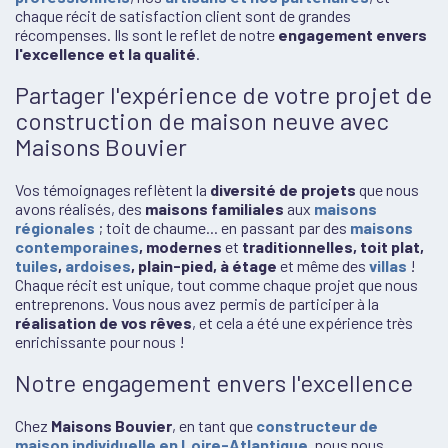
chaque récit de satisfaction client sont de grandes
récompenses. Ils sont le reflet de notre
engagement envers
l'excellence et la qualité
.
Partager l'expérience de votre projet de
construction de maison neuve avec
Maisons Bouvier
Vos témoignages reflètent la
diversité de projets
que nous
avons réalisés, des
maisons familiales
aux
maisons
régionales
; toit de chaume... en passant par des
maisons
contemporaines
, modernes
et
traditionnelles, toit plat,
tuiles
,
ardoises
, plain-pied, à étage
et même des
villas
!
Chaque récit est unique, tout comme chaque projet que nous
entreprenons. Vous nous avez permis de participer à la
réalisation de vos rêves
, et cela a été une expérience très
enrichissante pour nous !
Notre engagement envers l'excellence
Chez
Maisons Bouvier
, en tant que
constructeur de
maison individuelle en Loire-Atlantique
, nous nous