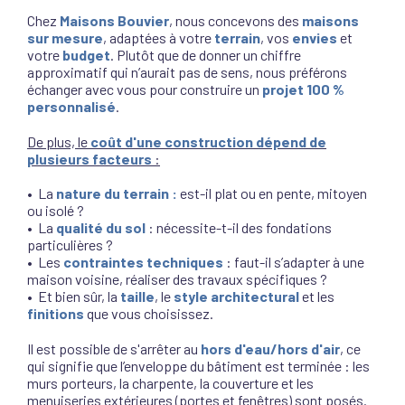
Chez
Maisons Bouvier
, nous concevons des
maisons
sur mesure
, adaptées à votre
terrain
, vos
envies
et
votre
budget
. Plutôt que de donner un chiffre
approximatif qui n’aurait pas de sens, nous préférons
échanger avec vous pour construire un
projet
100 %
personnalisé
.
De plus, le
coût d'une construction dépend de
plusieurs facteurs
:
• La
nature du terrain :
est-il plat ou en pente, mitoyen
ou isolé ?
• La
qualité du sol
: nécessite-t-il des fondations
particulières ?
• Les
contraintes techniques
: faut-il s’adapter à une
maison voisine, réaliser des travaux spécifiques ?
• Et bien sûr, la
taille
, le
style architectural
et les
finitions
que vous choisissez.
Il est possible de s'arrêter au
hors d'eau/hors d'air
, ce
qui signifie que l’enveloppe du bâtiment est terminée : les
murs porteurs, la charpente, la couverture et les
menuiseries extérieures (portes et fenêtres) sont posés.