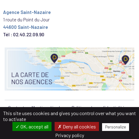
Agence Saint-Nazaire
1 route du Point du Jour
44600 Saint-Nazaire
Tél : 02.40.22.09.90
Contact
Mentions légales
Politique de confidentialité
This site uses cookies and gives you control over what you want
to activate
OK, accept all
Deny all cookies
Personalize
ON VOUS RAPPELLE
Privacy policy