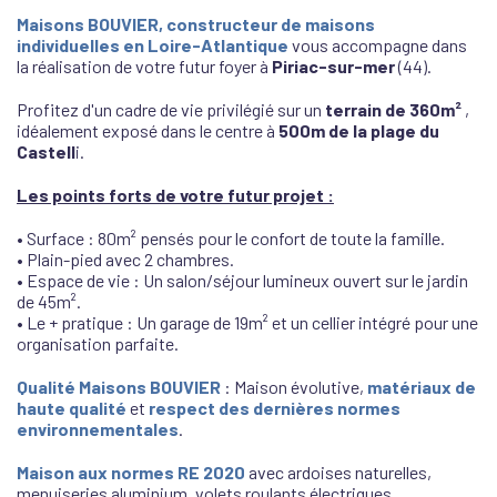
Maisons BOUVIER,
constructeur de maisons
individuelles en
Loire-Atlantique
vous accompagne dans
la réalisation de votre futur foyer à
Piriac-sur-mer
(44).
Profitez d'un cadre de vie privilégié sur un
terrain de 360m²
,
idéalement exposé dans le centre à
500m de la plage du
Castell
i.
Les points forts de votre futur projet :
• Surface : 80m² pensés pour le confort de toute la famille.
• Plain-pied avec 2 chambres.
• Espace de vie : Un salon/séjour lumineux ouvert sur le jardin
de 45m².
• Le + pratique : Un garage de 19m² et un cellier intégré pour une
organisation parfaite.
Qualité Maisons BOUVIER
: Maison évolutive,
matériaux de
haute qualité
et
respect des dernières normes
environnementales
.
M
aison aux normes RE 2020
avec ardoises naturelles,
menuiseries aluminium, volets roulants électriques