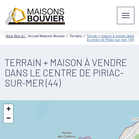
Vous êtes ici :
Accueil Maisons Bouvier
/
Terrains
/
Terrain + maison à vendre dans
le centre de Piriac-sur-mer (44)
TERRAIN + MAISON À VENDRE
DANS LE CENTRE DE PIRIAC-
SUR-MER (44)
+
−