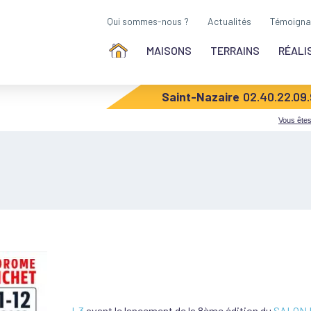
Qui sommes-nous ?
Actualités
Témoigna
MAISONS
TERRAINS
RÉALI
Saint-Nazaire
02.40.22.09
Vous êtes 
J-3
avant le lancement de la 8ème édition du
SALON 