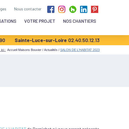
ges
Nous contacter
SATIONS
VOTRE PROJET
NOS CHANTIERS
.90
Sainte-Luce-sur-Loire
02.40.50.12.13
ici :
Accueil Maisons Bouvier
/
Actualités
/
SALON DE L'HABITAT 2023
DE L'HABITAT
de Pornichet où nous seront présents