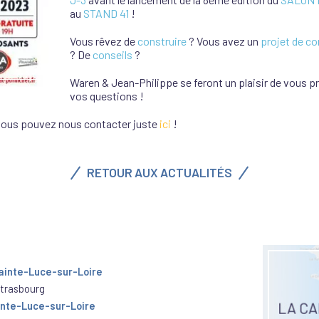
au
STAND 41
!
Vous rêvez de
construire
? Vous avez un
projet de co
? De
conseils
?
Waren & Jean-Philippe se feront un plaisir de vous 
vos questions !
vous pouvez nous contacter juste
ici
!
RETOUR AUX ACTUALITÉS
inte-Luce-sur-Loire
Strasbourg
nte-Luce-sur-Loire