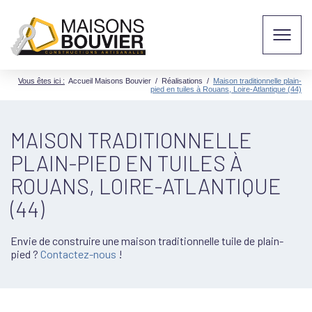
Vous êtes ici :
Accueil Maisons Bouvier
/
Réalisations
/
Maison traditionnelle plain-
pied en tuiles à Rouans, Loire-Atlantique (44)
MAISON TRADITIONNELLE
PLAIN-PIED EN TUILES À
ROUANS, LOIRE-ATLANTIQUE
(44)
Envie de construire une maison traditionnelle tuile de plain-
pied ?
Contactez-nous
!