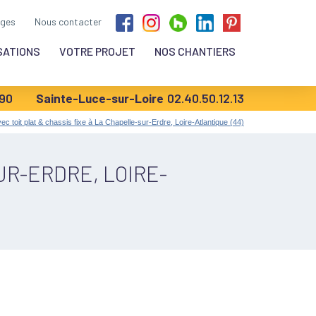
ges
Nous contacter
SATIONS
VOTRE PROJET
NOS CHANTIERS
.90
Sainte-Luce-sur-Loire
02.40.50.12.13
c toit plat & chassis fixe à La Chapelle-sur-Erdre, Loire-Atlantique (44)
UR-ERDRE, LOIRE-