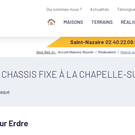
Qui sommes-nous ?
Actualités
Témoigna
MAISONS
TERRAINS
RÉALI
Saint-Nazaire
02.40.22.09
Vous êtes ici :
Accueil Maisons Bouvier
/
Réalisations
/
Maison ave
& CHASSIS FIXE À LA CHAPELLE-S
laqué
sur Erdre