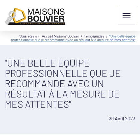
Vous êtes ici :
Accueil Maisons Bouvier
/
Témoignages
/
"Une belle équipe
professionnelle que je recommande avec un résultat à la mesure de mes attentes"
"UNE BELLE ÉQUIPE
PROFESSIONNELLE QUE JE
RECOMMANDE AVEC UN
RÉSULTAT À LA MESURE DE
MES ATTENTES"
29 Avril 2023